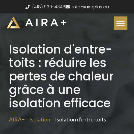
(418) 930-4348
info@airaplus.ca
ESTIMATION S
Subventions dis
Accumulateurs de chaleur
Services clés en main
Isolation d'entre-
toits : réduire les
pertes de chaleur
grâce à une
isolation efficace
AIRA+
–
Isolation
–
Isolation d’entre-toits