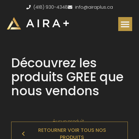
(418) 930-4348
info@airaplus.ca
ESTIMATION S
Subventions dis
Accumulateurs de chaleur
Services clés en main
Découvrez les
produits GREE que
nous vendons
Aucun produit...
RETOURNER VOIR TOUS NOS
PRODUITS