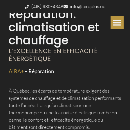
(418) 930-4348
info@airaplus.ca
Réparation:
climatisation et
chauffage
ESTIMATION S
Subventions dis
Accumulateurs de chaleur
Services clés en main
L’EXCELLENCE EN EFFICACITÉ
ÉNERGÉTIQUE
AIRA+
–
Réparation
À Québec, les écarts de température exigent des
systèmes de chauffage et de climatisation performants
toute l’année. Lorsqu’un climatiseur, une
thermopompe ou une fournaise électrique tombe en
panne, le confort et l’efficacité énergétique du
bâtiment sont directement compromis.