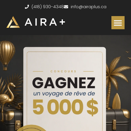
(418) 930-4348
info@airaplus.ca
ESTIMATION S
Subventions dis
Accumulateurs de chaleur
Services clés en main