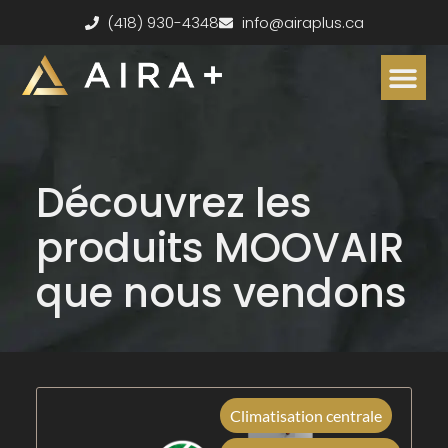
(418) 930-4348
info@airaplus.ca
ESTIMATION S
Subventions dis
Accumulateurs de chaleur
Services clés en main
Découvrez les
produits MOOVAIR
que nous vendons
Climatisation centrale